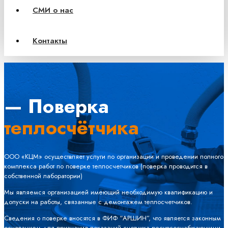
СМИ о нас
Контакты
— Поверка
теплосчётчика
ООО «КЦМ» осуществляет услуги по организации и проведении полного
комплекса работ по поверке теплосчетчиков (поверка проводится в
собственной лаборатории)
Мы являемся организацией имеющий необходимую квалификацию и
допуски на работы, связанные с демонтажем теплосчетчиков.
Сведения о поверке вносятся в ФИФ “АРШИН”, что является законным
основанием для признания показаний счетчика ресурсоснабжающими